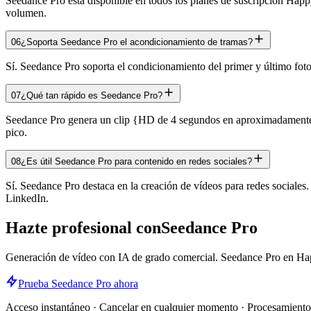
Seedance Pro está disponible en todos los planes de suscripción Happy
volumen.
06
¿Soporta Seedance Pro el acondicionamiento de tramas?
Sí. Seedance Pro soporta el condicionamiento del primer y último foto
07
¿Qué tan rápido es Seedance Pro?
Seedance Pro genera un clip {HD de 4 segundos en aproximadamente 60
pico.
08
¿Es útil Seedance Pro para contenido en redes sociales?
Sí. Seedance Pro destaca en la creación de vídeos para redes sociales
LinkedIn.
Hazte profesional con
Seedance Pro
Generación de vídeo con IA de grado comercial. Seedance Pro en Hap
Prueba Seedance Pro ahora
Acceso instantáneo · Cancelar en cualquier momento · Procesamiento 