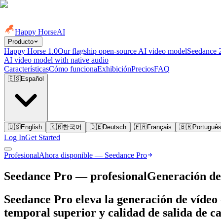
Happy Horse
AI
Producto
Happy Horse 1.0
Our flagship open-source AI video model
Seedance 
AI video model with native audio
Características
Cómo funciona
Exhibición
Precios
FAQ
🇪🇸
Español
🇺🇸
English
🇰🇷
한국어
🇩🇪
Deutsch
🇫🇷
Français
🇧🇷
Portuguê
Log In
Get Started
Profesional
Ahora disponible — Seedance Pro
Seedance Pro — profesional
Generación de
Seedance Pro eleva la generación de vídeo
temporal superior y calidad de salida de c