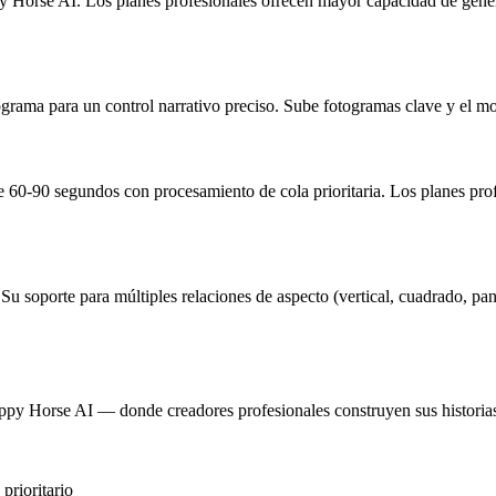
 Horse AI. Los planes profesionales ofrecen mayor capacidad de generac
grama para un control narrativo preciso. Sube fotogramas clave y el mod
-90 segundos con procesamiento de cola prioritaria. Los planes profe
. Su soporte para múltiples relaciones de aspecto (vertical, cuadrado, 
py Horse AI — donde creadores profesionales construyen sus historias
prioritario