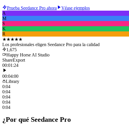
Prueba Seedance Pro ahora
Véase ejemplos
A
M
S
K
R
★★★★★
Los profesionales eligen Seedance Pro para la calidad
1,675
Happy Horse AI Studio
Share
Export
00:01:24
00:04:00
Library
0:04
0:04
0:04
0:04
0:04
¿Por qué Seedance Pro