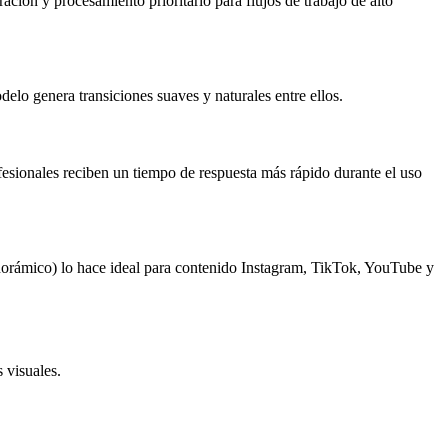
ión y procesamiento prioritario para flujos de trabajo de alto
elo genera transiciones suaves y naturales entre ellos.
sionales reciben un tiempo de respuesta más rápido durante el uso
panorámico) lo hace ideal para contenido Instagram, TikTok, YouTube y
 visuales.