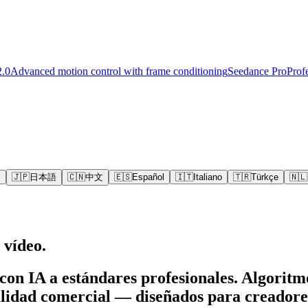
2.0
Advanced motion control with frame conditioning
Seedance Pro
Prof
s
🇯🇵
日本語
🇨🇳
中文
🇪🇸
Español
🇮🇹
Italiano
🇹🇷
Türkçe
🇳🇱
 vídeo.
 con IA a estándares profesionales. Algori
alidad comercial — diseñados para creadore