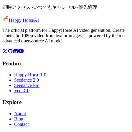
即時アクセス ·いつでもキャンセル ·優先処理
Happy Horse
AI
The official platform for HappyHorse AI video generation. Create
cinematic 1080p video from text or images — powered by the most
advanced open-source AI model.
Product
Happy Horse 1.0
Seedance 2.0
Seedance Pro
Veo 3.1
Explore
About
Blog
Contact