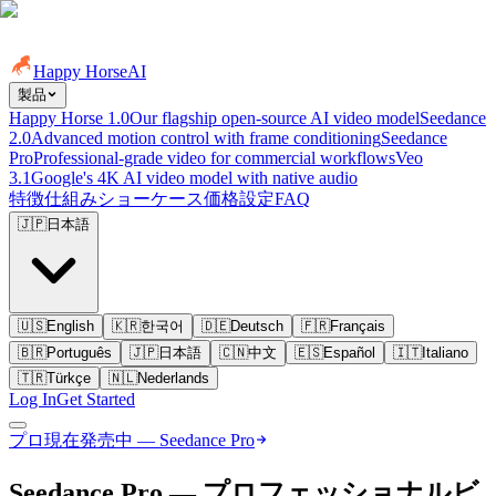
Happy Horse
AI
製品
Happy Horse 1.0
Our flagship open-source AI video model
Seedance
2.0
Advanced motion control with frame conditioning
Seedance
Pro
Professional-grade video for commercial workflows
Veo
3.1
Google's 4K AI video model with native audio
特徴
仕組み
ショーケース
価格設定
FAQ
🇯🇵
日本語
🇺🇸
English
🇰🇷
한국어
🇩🇪
Deutsch
🇫🇷
Français
🇧🇷
Português
🇯🇵
日本語
🇨🇳
中文
🇪🇸
Español
🇮🇹
Italiano
🇹🇷
Türkçe
🇳🇱
Nederlands
Log In
Get Started
プロ
現在発売中 — Seedance Pro
Seedance Pro — プロフェッショナル
ビ