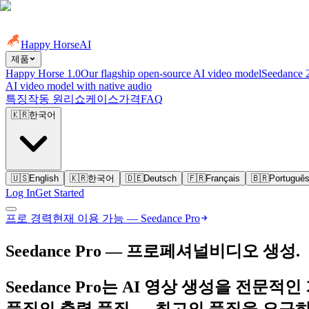
Happy Horse
AI
제품
Happy Horse 1.0
Our flagship open-source AI video model
Seedance 
AI video model with native audio
특징
작동 원리
쇼케이스
가격
FAQ
🇰🇷
한국어
🇺🇸
English
🇰🇷
한국어
🇩🇪
Deutsch
🇫🇷
Français
🇧🇷
Portuguê
Log In
Get Started
프로 경력
현재 이용 가능 — Seedance Pro
Seedance Pro — 프로페셔널
비디오 생성.
Seedance Pro는 AI 영상 생성을 전
품질의 출력 품질 — 최고의 품질을 요구