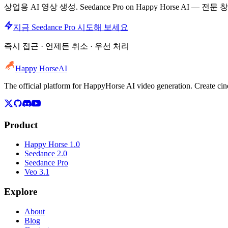
상업용 AI 영상 생성. Seedance Pro on Happy Horse AI
지금 Seedance Pro 시도해 보세요
즉시 접근 · 언제든 취소 · 우선 처리
Happy Horse
AI
The official platform for HappyHorse AI video generation. Create c
Product
Happy Horse 1.0
Seedance 2.0
Seedance Pro
Veo 3.1
Explore
About
Blog