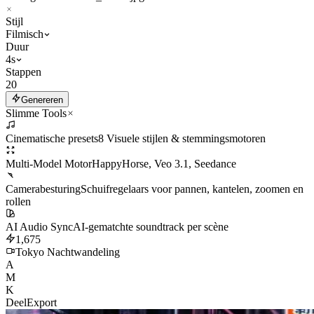
Stijl
Filmisch
Duur
4s
Stappen
20
Genereren
Slimme Tools
Cinematische presets
8 Visuele stijlen & stemmingsmotoren
Multi-Model Motor
HappyHorse, Veo 3.1, Seedance
Camerabesturing
Schuifregelaars voor pannen, kantelen, zoomen en
rollen
AI Audio Sync
AI-gematchte soundtrack per scène
1,675
Tokyo Nachtwandeling
A
M
K
Deel
Export