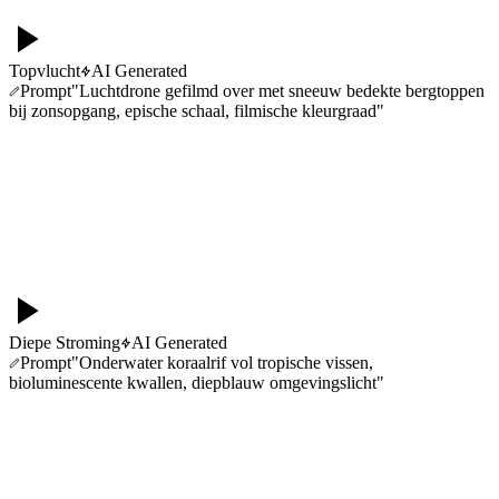
Topvlucht
AI Generated
Prompt
"
Luchtdrone gefilmd over met sneeuw bedekte bergtoppen
bij zonsopgang, epische schaal, filmische kleurgraad
"
Diepe Stroming
AI Generated
Prompt
"
Onderwater koraalrif vol tropische vissen,
bioluminescente kwallen, diepblauw omgevingslicht
"