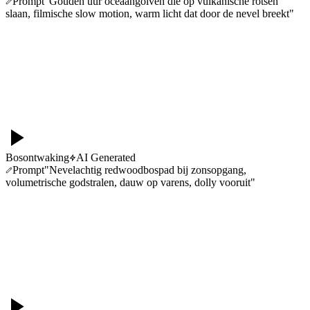
Prompt
"
Gouden uur oceaangolven die op vulkanische rotsen
slaan, filmische slow motion, warm licht dat door de nevel breekt
"
Bosontwaking
AI Generated
Prompt
"
Nevelachtig redwoodbospad bij zonsopgang,
volumetrische godstralen, dauw op varens, dolly vooruit
"