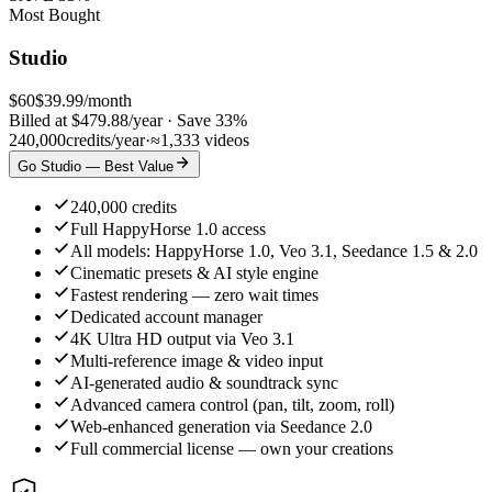
Most Bought
Studio
$
60
$
39.99
/month
Billed at $479.88/year
·
Save 33%
240,000
credits/year
·
≈
1,333
videos
Go Studio — Best Value
240,000 credits
Full HappyHorse 1.0 access
All models: HappyHorse 1.0, Veo 3.1, Seedance 1.5 & 2.0
Cinematic presets & AI style engine
Fastest rendering — zero wait times
Dedicated account manager
4K Ultra HD output via Veo 3.1
Multi-reference image & video input
AI-generated audio & soundtrack sync
Advanced camera control (pan, tilt, zoom, roll)
Web-enhanced generation via Seedance 2.0
Full commercial license — own your creations