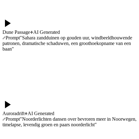
Dune Passage
AI Generated
Prompt
"
Sahara zandduinen op gouden uur, windbeeldhouwende
patronen, dramatische schaduwen, een groothoekopname van een
baan
"
Auroradrift
AI Generated
Prompt
"
Noorderlichten dansen over bevroren meer in Noorwegen,
timelapse, levendig groen en paars noorderlicht
"