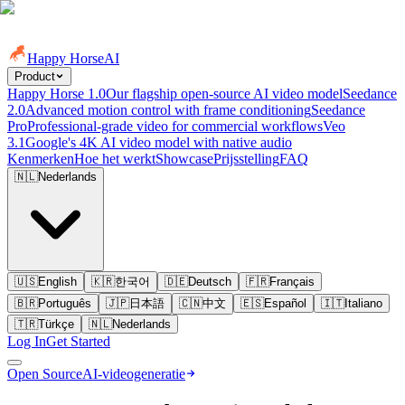
Happy Horse
AI
Product
Happy Horse 1.0
Our flagship open-source AI video model
Seedance
2.0
Advanced motion control with frame conditioning
Seedance
Pro
Professional-grade video for commercial workflows
Veo
3.1
Google's 4K AI video model with native audio
Kenmerken
Hoe het werkt
Showcase
Prijsstelling
FAQ
🇳🇱
Nederlands
🇺🇸
English
🇰🇷
한국어
🇩🇪
Deutsch
🇫🇷
Français
🇧🇷
Português
🇯🇵
日本語
🇨🇳
中文
🇪🇸
Español
🇮🇹
Italiano
🇹🇷
Türkçe
🇳🇱
Nederlands
Log In
Get Started
Open Source
AI-videogeneratie