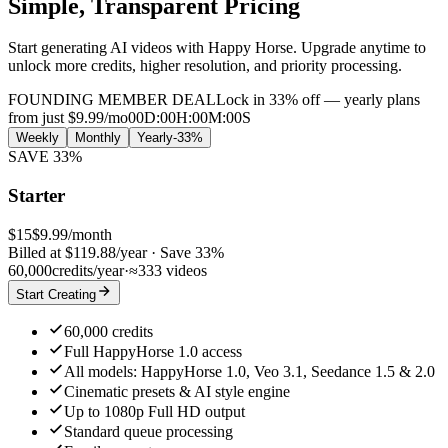
Simple, Transparent Pricing
Start generating AI videos with Happy Horse. Upgrade anytime to
unlock more credits, higher resolution, and priority processing.
FOUNDING MEMBER DEAL
Lock in 33% off — yearly plans
from just $9.99/mo
00
D
:
00
H
:
00
M
:
00
S
Weekly
Monthly
Yearly
-
33
%
SAVE 33%
Starter
$
15
$
9.99
/month
Billed at $119.88/year
·
Save 33%
60,000
credits/year
·
≈
333
videos
Start Creating
60,000 credits
Full HappyHorse 1.0 access
All models: HappyHorse 1.0, Veo 3.1, Seedance 1.5 & 2.0
Cinematic presets & AI style engine
Up to 1080p Full HD output
Standard queue processing