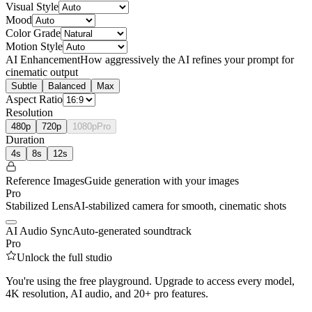
Visual Style
Mood
Color Grade
Motion Style
AI Enhancement
How aggressively the AI refines your prompt for
cinematic output
Subtle
Balanced
Max
Aspect Ratio
Resolution
480p
720p
1080p
Pro
Duration
4
s
8
s
12
s
Reference Images
Guide generation with your images
Pro
Stabilized Lens
AI-stabilized camera for smooth, cinematic shots
AI Audio Sync
Auto-generated soundtrack
Pro
Unlock the full studio
You're using the free playground. Upgrade to access every model,
4K resolution, AI audio, and 20+ pro features.