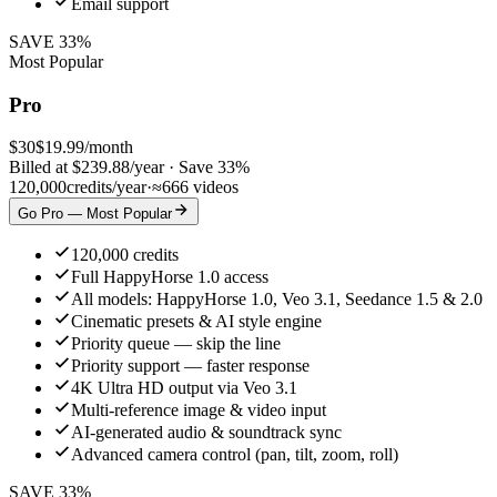
Email support
SAVE 33%
Most Popular
Pro
$
30
$
19.99
/month
Billed at $239.88/year
·
Save 33%
120,000
credits/year
·
≈
666
videos
Go Pro — Most Popular
120,000 credits
Full HappyHorse 1.0 access
All models: HappyHorse 1.0, Veo 3.1, Seedance 1.5 & 2.0
Cinematic presets & AI style engine
Priority queue — skip the line
Priority support — faster response
4K Ultra HD output via Veo 3.1
Multi-reference image & video input
AI-generated audio & soundtrack sync
Advanced camera control (pan, tilt, zoom, roll)
SAVE 33%