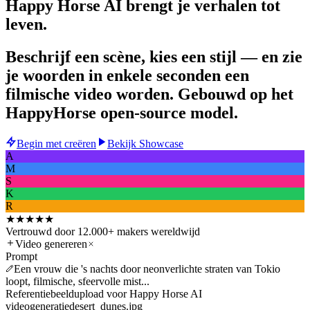
Happy Horse AI brengt je
verhalen tot
leven.
Beschrijf een scène, kies een stijl — en zie
je woorden in enkele seconden een
filmische video worden. Gebouwd op het
HappyHorse open-source model.
Begin met creëren
Bekijk Showcase
A
M
S
K
R
★★★★★
Vertrouwd door 12.000+ makers wereldwijd
Video genereren
Prompt
Een vrouw die 's nachts door neonverlichte straten van Tokio
loopt, filmische, sfeervolle mist...
Referentiebeeldupload voor Happy Horse AI
videogeneratie
desert_dunes.jpg