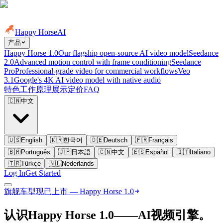
Happy Horse
AI
产品
Happy Horse 1.0
Our flagship open-source AI video model
Seedance
2.0
Advanced motion control with frame conditioning
Seedance
Pro
Professional-grade video for commercial workflows
Veo
3.1
Google's 4K AI video model with native audio
特色
工作原理
展示
定价
FAQ
🇨🇳
中文
🇺🇸
English
🇰🇷
한국어
🇩🇪
Deutsch
🇫🇷
Français
🇧🇷
Português
🇯🇵
日本語
🇨🇳
中文
🇪🇸
Español
🇮🇹
Italiano
🇹🇷
Türkçe
🇳🇱
Nederlands
Log In
Get Started
旗舰车型
现已上市 — Happy Horse 1.0
认识Happy Horse 1.0——
AI视频引擎。