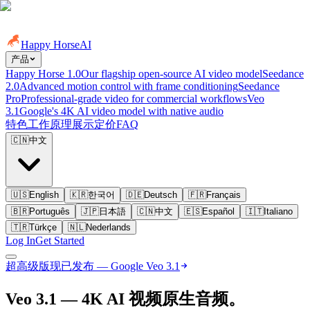
Happy Horse
AI
产品
Happy Horse 1.0
Our flagship open-source AI video model
Seedance
2.0
Advanced motion control with frame conditioning
Seedance
Pro
Professional-grade video for commercial workflows
Veo
3.1
Google's 4K AI video model with native audio
特色
工作原理
展示
定价
FAQ
🇨🇳
中文
🇺🇸
English
🇰🇷
한국어
🇩🇪
Deutsch
🇫🇷
Français
🇧🇷
Português
🇯🇵
日本語
🇨🇳
中文
🇪🇸
Español
🇮🇹
Italiano
🇹🇷
Türkçe
🇳🇱
Nederlands
Log In
Get Started
超高级版
现已发布 — Google Veo 3.1
Veo 3.1 — 4K AI 视频
原生音频。